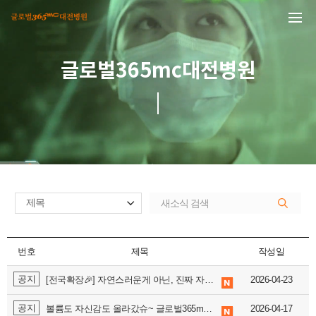
본문 바로가기
글로벌365mc대전병원
번호
제목
작성일
공지
[전국확장🎉] 자연스러운게 아닌, 진짜 자연의 내 가슴 <
2026-04-23
배파가리
> ♥
공지
볼륨도 자신감도 올라갔슈~ 글로벌365mc대전병원 배파가리 전격 런칭!
2026-04-17