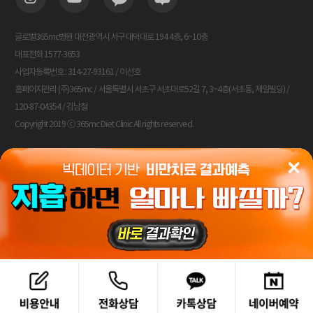
글로벌365mc병원 대전광역시 서구 대덕대로 194 4층, 6~10층
대표전화 1577-3653
사업자등록번호 : 314-27-93161 / 이선호
홈페이지관리 (주)365mc / 서울특별시 서초구 서초대로52길 7, 3~4층(서초동, 제일빌딩) /
120-87-04354 / 김남철
Copyright 2019 ⓒ 365mc Diet Clinic All rights reserved.