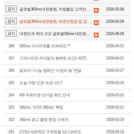
공지
글로벌365mc대전병원, 지방흡입 고객만족도 대상&람스 고객만족도 최우수상 쾌거!
2026-01-08
공지
글로벌365mc대전병원, 의료안정성 및 감염관리평가 최우수 병원 4년 연속 수상!
2026-01-08
공지
대한민국 최대 규모 글로벌365mc대전병원 지방줄기세포센터 OPEN!
2025-08-08
188
365mc 러시아워를 피하세요.^^
2008-04-01
187
고객사진전-우리들의 행복한 순간(~4/27)
2008-04-01
186
칼로리♡나눔 캠페인 ‘사랑의 쌀’ 전달
2008-03-27
185
오늘 아침 신문 보셨나요?
2008-03-26
184
4/9 국회의원 선거일 휴진 안내
2008-03-25
183
365mc,
‘비전! 365mc’
확정
2008-03-21
182
365mc 광고 촬영 현장 스케치
2008-03-18
181
[이전] 새로워진 구로점을 만나보세요.
2008-03-18