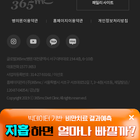
패밀리 사이트
병의원이용약관
홈페이지이용약관
개인정보처리방침
글로벌365mc병원 대전광역시 서구 대덕대로 194 4층, 6~10층
대표전화 1577-3653
사업자등록번호 : 314-27-93161 / 이선호
홈페이지관리 (주)365mc / 서울특별시 서초구 서초대로52길 7, 3~4층(서초동, 제일빌딩) /
120-87-04354 / 김남철
Copyright 2019 ⓒ 365mc Diet Clinic All rights reserved.