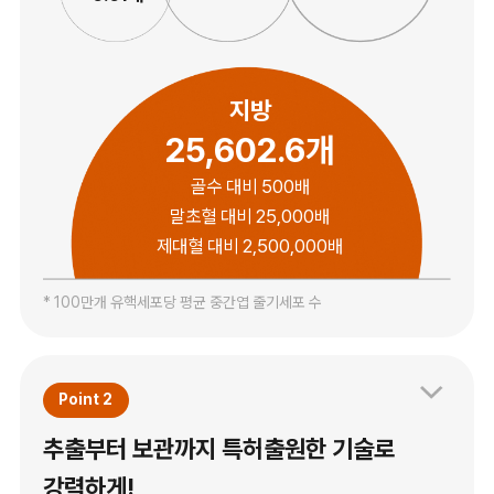
지방
25,602.6개
골수 대비 500배
말초혈 대비 25,000배
제대혈 대비 2,500,000배
* 100만개 유핵세포당 평균 중간엽 줄기세포 수
Point 2
추출부터 보관까지 특허출원한 기술로
강력하게!