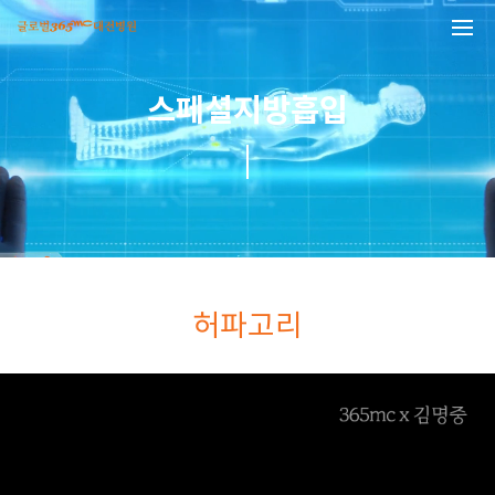
본문 바로가기
스페셜지방흡입
허파고리