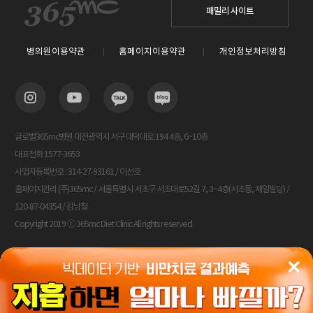
패밀리 사이트
병의원이용약관
홈페이지이용약관
개인정보처리방침
글로벌365mc병원 대전광역시 서구 대덕대로 194 4층, 6~10층
대표전화 1577-3653
사업자등록번호 : 314-27-93161 / 이선호
홈페이지관리 (주)365mc / 서울특별시 서초구 서초대로52길 7, 3~4층(서초동, 제일빌딩) /
120-87-04354 / 김남철
Copyright 2019 ⓒ 365mc Diet Clinic All rights reserved.