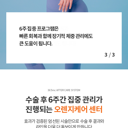
6주 집중 프로그램은
지방흡입 오렌지케어는
오렌지케어가 있는 병원과
6주 집중 프로그램은
빠른 회복과 함께 장기적 체중 관리에도
회복과 결과를 좌우하는 매우
없는 병원의 차이는
빠른 회복과 함께 장기적 체중 관리에도
큰 도움이 됩니다.
중요한 요소입니다.
곧 결과의 차이 이기도 합니다!
큰 도움이 됩니다.
3
/
3
365mc AFTER CARE SYSTEM
수술 후 6주간 집중 관리가
진행되는
오렌지케어 센터
효과가 검증된 엄선된 시술만으로 수술 후 결과와
라인을 더욱 더 돋보이게 만듭니다.