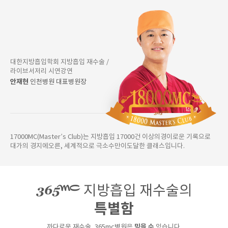
대한지방흡입학회 지방흡입 재수술 /
라이브서저리 시연강연
안재현
인천병원 대표병원장
17000MC(Master’s Club)는 지방흡입 17000건 이상의경이로운 기록으로
대가의 경지에오른, 세계적으로 극소수만이도달한 클래스입니다.
지방흡입 재수술의
특별함
까다로운 재수술, 365mc병원은
믿을 수
있습니다.