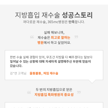
지방흡입 재수술
성공스토리
까다로운 재수술, 365mc병원은
만족
합니다.
실패 해보니까,
재수술은
최고로 잘하는
병원
에서 하고 싶었어요.
한번 수술 실패 경험이 있어, 무조건 지방을 다 빼주겠다는 말보다
일어날 수 있는 상황에 대해 자세하게 설명해주신 부분에 믿음이
갔습니다.
김*연 고객님
울퉁불퉁, 쳐짐 재수술
두 번의 지방흡입으로 얻은
지방흡입 특화병원의 중요성