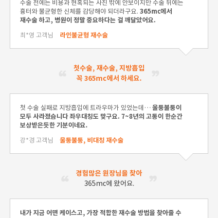
수술 전에는 비용과 현혹되는 사진 밖에 안보이지만 수술 뒤에는
흉터와 불균형한 신체를 감당해야 되더라구요.
365mc에서
재수술 하고, 병원이 정말 중요하다는 걸 깨달았어요.
최*영 고객님
라인불균형 재수술
첫수술, 재수술, 지방흡입
꼭 365mc에서 하세요.
첫 수술 실패로 지방흡입에 트라우마가 있었는데…
울퉁불퉁이
모두 사라졌습니다 좌우대칭도 맞구요. 7~8년의 고통이 한순간
보상받은듯한 기분이네요.
강*경 고객님
울퉁불퉁, 비대칭 재수술
경험많은 원장님을 찾아
365mc에 왔어요.
내가 지금 어떤 케이스고, 가장 적합한 재수술 방법을 찾아줄 수