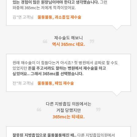
있는 경험이 많은 원장님이어야 한다고 생각했습니다.
그런
와중에 365mc는 저에게 적격이었어요.
김*연 고객님
울퉁불퉁, 과소흡입 재수술
재수술도 해보니
역시 365mc 네요.
원래 재수술이 더 힘들다는거 아시죠? 첫 병원에서 공짜로 할 수도
있었지만
돈을 주고서라도 잘하는 병원에서 재수술을 하고
싶었어요.. 그래서 365mc를 선택했습니다.
전*희 고객님
울퉁불퉁, 패임 재수술
다른 지방흡입 의원에서는
거절 당했지만
365mc는 되네요.
잘못된 지방흡입으로 울퉁불퉁해진 배..
다른 지방흡입의원에서