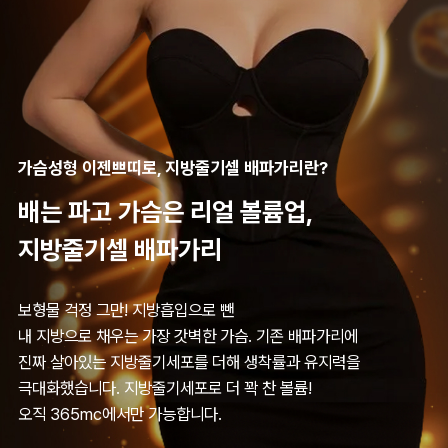
가슴성형 이젠쁘띠로, 지방줄기셀 배파가리란?
배는 파고 가슴은 리얼 볼륨업,
지방줄기셀 배파가리
보형물 걱정 그만! 지방흡입으로 뺀
내 지방으로 채우는 가장 갓벽한 가슴. 기존 배파가리에
진짜 살아있는 지방줄기세포를 더해 생착률과 유지력을
극대화했습니다. 지방줄기세포로 더 꽉 찬 볼륨!
오직 365mc에서만 가능합니다.