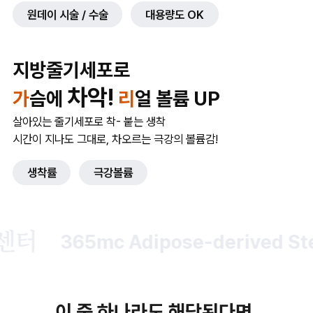
원데이 시술 / 수술
대용량도 OK
지방줄기세포로
차악!
가
슴에
리
얼 볼륨 UP
살아있는 줄기세포로 착- 붙는 생착
시간이 지나도 그대로, 차오르는 극강의 볼륨감!
생착률
극강볼륨
365mc Adipose-derived Stem C
이 중 하나라도 해당된다면,