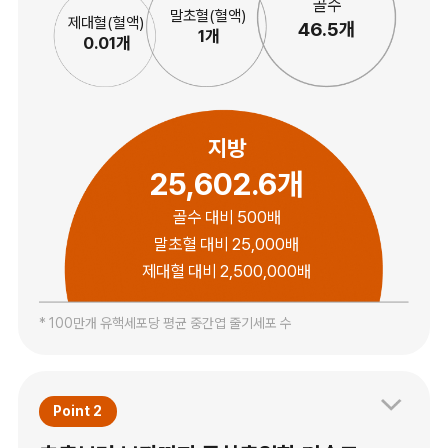
골수
말초혈(혈액)
제대혈(혈액)
46.5개
1개
0.01개
지방
25,602.6개
골수 대비 500배
말초혈 대비 25,000배
제대혈 대비 2,500,000배
* 100만개 유핵세포당 평균 중간엽 줄기세포 수
Point 2