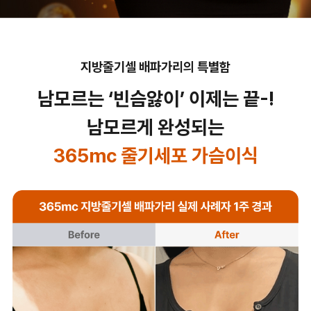
지방줄기셀 배파가리의 특별함
남모르는 ‘빈슴앓이’ 이제는 끝-!
남모르게 완성되는
365mc 줄기세포 가슴이식