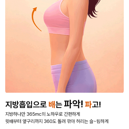
파악!
지방흡입으로
배
는
파
고!
지방하나만 365mc의 노하우로 간편하게
윗배부터 옆구리까지 360도 돌려 깎아 허리는 슬~림하게