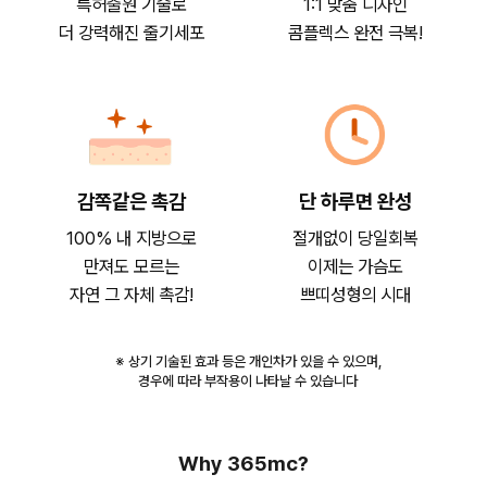
특허출원 기술로
1:1 맞춤 디자인
더 강력해진 줄기세포
콤플렉스 완전 극복!
감쪽같은 촉감
단 하루면 완성
100% 내 지방으로
절개없이 당일회복
만져도 모르는
이제는 가슴도
자연 그 자체 촉감!
쁘띠성형의 시대
※ 상기 기술된 효과 등은 개인차가 있을 수 있으며,
경우에 따라 부작용이 나타날 수 있습니다
Why 365mc?