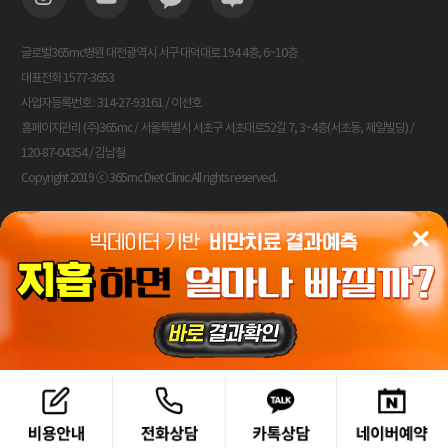
글로벌365mc병원 대전광역시 서구 대덕대로 194 4층, 6~10층
대표전화 1577-3653
사업자등록번호 : 314-27-93161 / 이선호
홈페이지관리 (주)365mc / 서울특별시 서초구 서초대로52길 7, 3~4층(서초동, 제일빌딩) /
120-87-04354 / 김남철
Copyright 2019 ⓒ 365mc Diet Clinic All rights reserved.