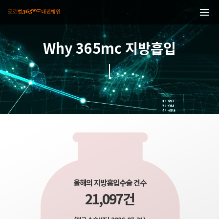
본문 바로가기
Why 365mc 지방흡입
올해의 지방흡입수술 건수
21,097건