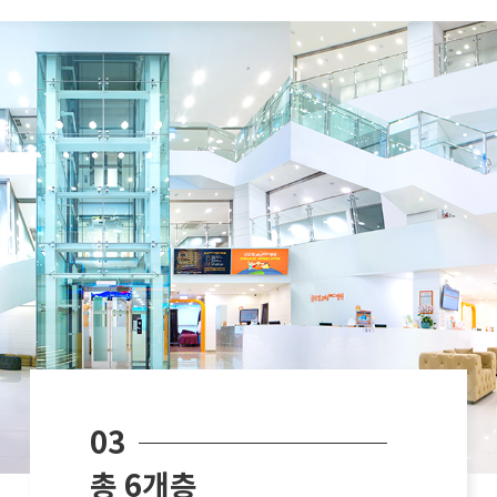
03
총 6개층