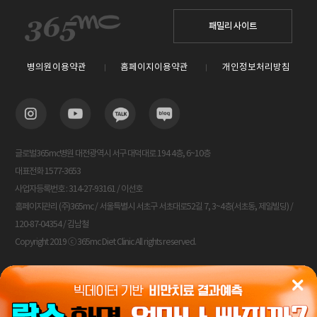
패밀리 사이트
병의원이용약관
홈페이지이용약관
개인정보처리방침
글로벌365mc병원 대전광역시 서구 대덕대로 194 4층, 6~10층
대표전화 1577-3653
사업자등록번호 : 314-27-93161 / 이선호
홈페이지관리 (주)365mc / 서울특별시 서초구 서초대로52길 7, 3~4층(서초동, 제일빌딩) /
120-87-04354 / 김남철
Copyright 2019 ⓒ 365mc Diet Clinic All rights reserved.