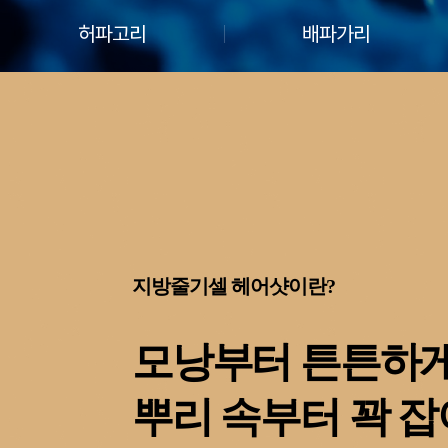
허파고리
배파가리
지방줄기셀 헤어샷이란?
모낭부터 튼튼하게
뿌리 속부터 꽉 잡