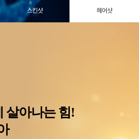
스킨샷
헤어샷
 살아나는 힘!
아