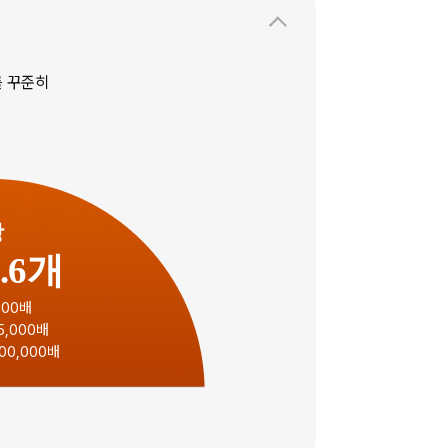
를 꾸준히
방
2.6개
500배
5,000배
00,000배