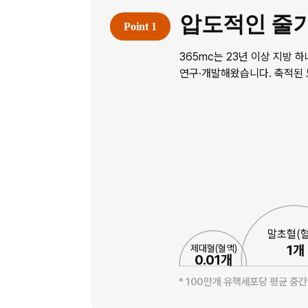
압도적인 줄기
365mc는 23년 이상 지방
연구·개발해왔습니다. 축적된
말초혈(혈
1개
제대혈(혈액)
0.01개
* 100만개 유핵세포당 평균 중