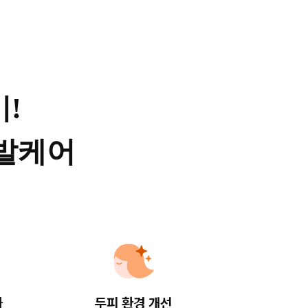
!
모발케어
화
두피 환경 개선