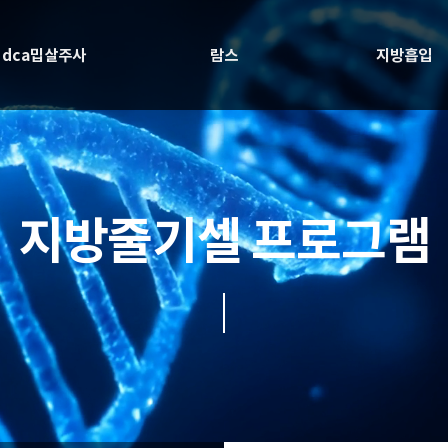
dca밉살주사
람스
지방흡입
지방줄기셀 프로그램