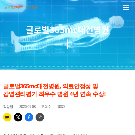
본문 바로가기
글로벌365mc대전병원
글로벌365mc대전병원, 의료안정성 및
감염관리평가 최우수 병원 4년 연속 수상!
작성일
2026-01-08
조회수
1030