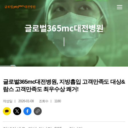
본문 바로가기
글로벌365mc대전병원
글로벌365mc대전병원, 지방흡입 고객만족도 대상&
람스 고객만족도 최우수상 쾌거!
작성일
2026-01-08
조회수
1180