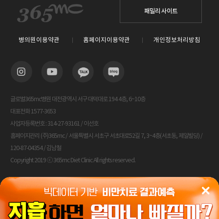
패밀리 사이트
병의원이용약관
홈페이지이용약관
개인정보처리방침
글로벌365mc병원 대전광역시 서구 대덕대로 194 4층, 6~10층
대표전화 1577-3653
사업자등록번호 : 314-27-93161 / 이선호
홈페이지관리 (주)365mc / 서울특별시 서초구 서초대로52길 7, 3~4층(서초동, 제일빌딩) /
120-87-04354 / 김남철
Copyright 2019 ⓒ 365mc Diet Clinic All rights reserved.