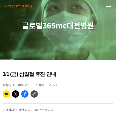
본문 바로가기
글로벌365mc대전병원
3/1 (금) 삼일절 휴진 안내
작성일
2019-02-21
조회수
20171
안녕하세요. 비만 하나만 365mc 입니다.