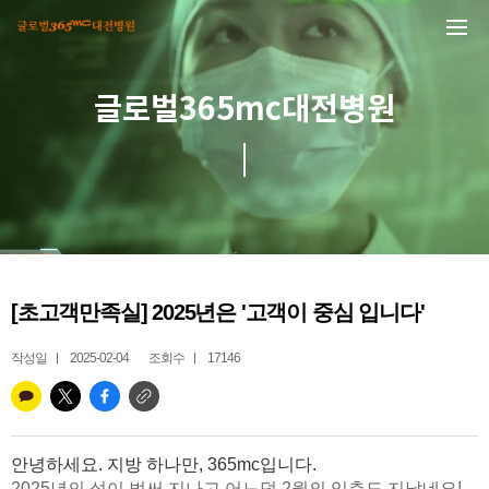
본문 바로가기
글로벌365mc대전병원
[초고객만족실] 2025년은 '고객이 중심 입니다'
작성일
2025-02-04
조회수
17146
안녕하세요. 지방 하나만, 365mc입니다.
2025년의 설이 벌써 지나고 어느덧 2월의 입춘도 지났네요!