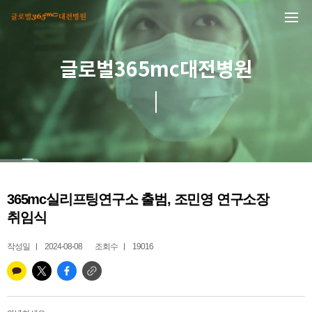
본문 바로가기
글로벌365mc대전병원
365mc실리프팅연구소 출범, 조민영 연구소장
취임식
작성일
2024-08-08
조회수
19016