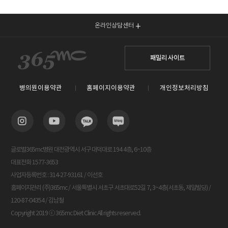
온라인상담센터
패밀리 사이트
병의원이용약관
홈페이지이용약관
개인정보처리방침
글로벌365mc병원 대전광역시 서구 대덕대로 194 4층, 6~10층
대표전화 1577-3653
사업자등록번호 : 314-27-93161 / 이선호
홈페이지관리 (주)365mc / 서울특별시 서초구 서초대로52길 7, 3~4층(서초동, 제일빌딩) /
120-87-04354 / 김남철
Copyright 2019 ⓒ 365mc Diet Clinic All rights reserved.