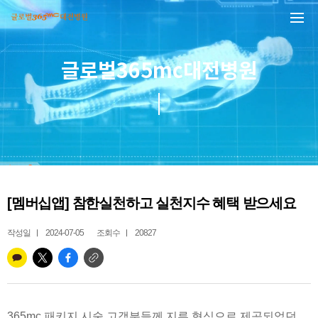
본문 바로가기
글로벌365mc대전병원
[멤버십앱] 참한실천하고 실천지수 혜택 받으세요
작성일
2024-07-05
조회수
20827
365mc 패키지 시술 고객분들께 지류 형식으로 제공되었던