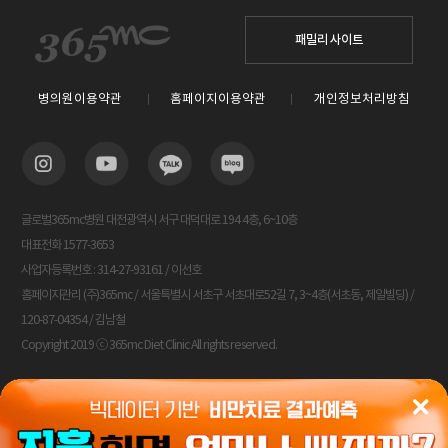
패밀리 사이트
병의원이용약관
홈페이지이용약관
개인정보처리방침
글로벌365mc병원 대전광역시 서구 대덕대로 194 4층, 6~10층
대표전화 1577-3653
사업자등록번호 : 314-27-93161 / 이선호
홈페이지관리 (주)365mc / 서울특별시 서초구 서초대로52길 7, 3~4층(서초동, 제일빌딩) /
120-87-04354 / 김남철
Copyright 2019 ⓒ 365mc Diet Clinic All rights reserved.