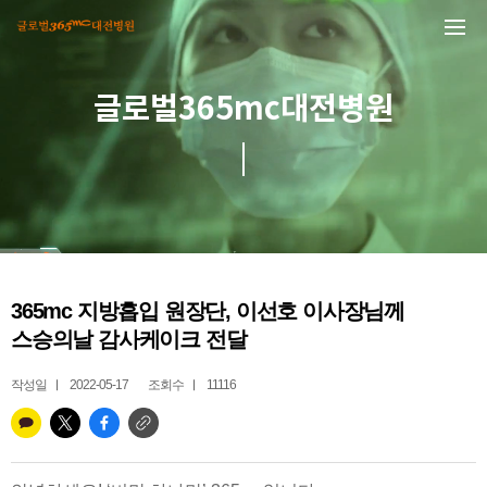
본문 바로가기
글로벌365mc대전병원
365mc 지방흡입 원장단, 이선호 이사장님께
스승의날 감사케이크 전달
작성일
2022-05-17
조회수
11116