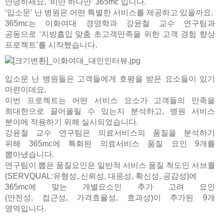
안녕하세요, ‘비만 하나만’ 365mc 입니다.
‘입소문’
난 병원은 어떤 특별한 서비스를 제공하고 있을까요
.
365mc
는 이화여대 경영학과 강윤철 교수 연구팀과
공동으로
‘지방흡입 맞춤 초고객만족을 위한 고객 경험 향상
프로젝트’를 시작했습니다
.
입소문 난 병원들은 고객들에게 호평을 받은 요소들이 있기
마련이데요
.
이번 프로젝트는 어떤 서비스 요소가 고객들의 만족을
최대한으로 끌어올릴 수 있는지 분석하고
,
병원 서비스
분야에 적용하기 위해 실시되었습니다
.
강윤철 교수 연구팀은 의료서비스의 품질을 분석하기
위해
365mc
에 특화된 의료서비스 품질 요인
9
개를
뽑아냈습니다
.
연구팀이 뽑은 품질요인은
일반적 서비스 품질 척도인 서브퀄
(SERVQUAL:
유형성
,
신뢰성
,
대응성
,
확신성
,
공감성
)
에
365mc
에 맞는 개별요소인 추가 고려 요인
(
안전성
,
접근성
,
가격효율성
,
효과성
)
이 추가된
9
개
영역입니다
.