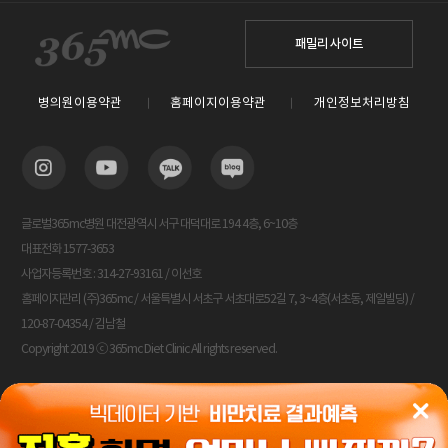
패밀리 사이트
병의원이용약관
홈페이지이용약관
개인정보처리방침
글로벌365mc병원 대전광역시 서구 대덕대로 194 4층, 6~10층
대표전화 1577-3653
사업자등록번호 : 314-27-93161 / 이선호
홈페이지관리 (주)365mc / 서울특별시 서초구 서초대로52길 7, 3~4층(서초동, 제일빌딩) /
120-87-04354 / 김남철
Copyright 2019 ⓒ 365mc Diet Clinic All rights reserved.