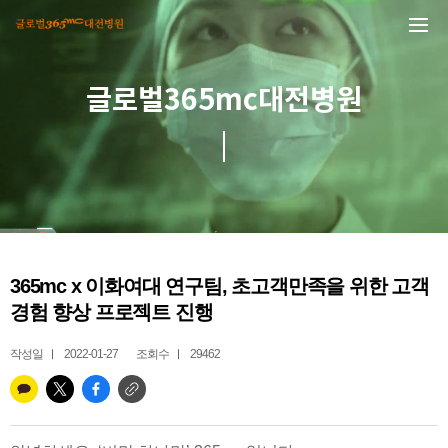
본문 바로가기
글로벌365mc대전병원
365mc x 이화여대 연구팀, 초고객만족을 위한 고객
경험 향상 프로젝트 진행
작성일
2022-01-27
조회수
29462