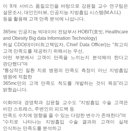
이
9
개 서비스 품질요인을 바탕으로 강윤철 교수 연구팀은
설문조사
,
대인인터뷰
,
인공지능 지방흡입 시스템
(M.A.I.L)
등을 활용해 고객 만족 분석에 나섭니다
.
365mc
인공지능 빅데이터 전담부서
HOBIT(
호빗
, Healthcare
and Obesity Big data Information Technology)
허설
CDO(
데이터최고책임자
, Chief Data Officer)
는 “최고의
고객 만족도를 제공하기 위해서는 우선
,
어떤 부분에서 고객이 만족을 느끼는지 분석해야 한다고
판단했다”며
“통상적인 질환 치료 병원의 만족도 측정이 아닌 지방흡입
병원에 적합한
365mc
만의 고객 만족도 척도를 개발하는 것이 목표”라고
밝혔습니다.
이화여대 경영학과 강윤철 교수도
“지방흡입 수술 고객은
비만 스트레스
,
주변인의 피드백 등
만족도 수치에 영향을 줄 수 있는 다양한 변수가 존재한다”며
“수치로 나타나는 지방흡입 수술 결과와 고객이 실제
인식하는 만족도를 분석하고