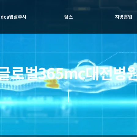
dca밉살주사
람스
지방흡입
글로벌365mc대전병