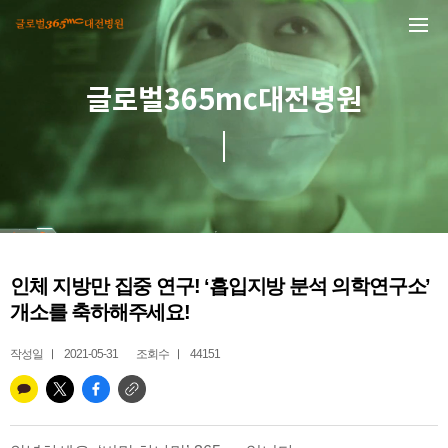
본문 바로가기
글로벌365mc대전병원
인체 지방만 집중 연구! ‘흡입지방 분석 의학연구소’
개소를 축하해주세요!
작성일
2021-05-31
조회수
44151