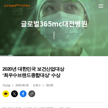
본문 바로가기
글로벌365mc대전병원
2020년 대한민국 보건산업대상
‘최우수브랜드종합대상’ 수상
작성일
2020-06-29
조회수
30238