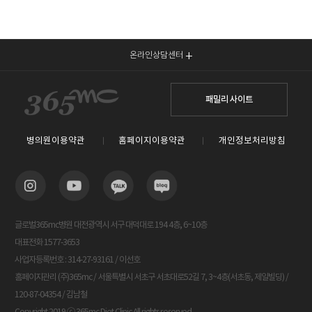
온라인상담센터
패밀리 사이트
병의원이용약관
홈페이지이용약관
개인정보처리방침
글로벌365mc병원 대전광역시 서구 대덕대로 194 4층, 6~10층
대표전화 1577-3653
사업자등록번호 : 314-27-93161 / 이선호
홈페이지관리 (주)365mc / 서울특별시 서초구 서초대로52길 7, 3~4층(서초동, 제일빌딩) /
120-87-04354 / 김남철
Copyright 2019 ⓒ 365mc Diet Clinic All rights reserved.