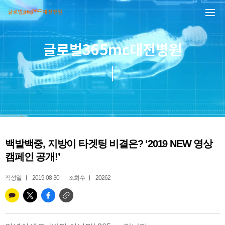
본문 바로가기
글로벌365mc대전병원
백발백중, 지방이 타겟팅 비결은? ‘2019 NEW 영상
캠페인 공개!’
작성일
2019-08-30
조회수
20262