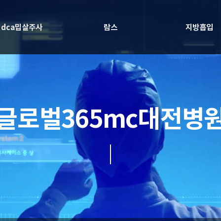
dca밉살주사
람스
지방흡입
글로벌365mc대전병