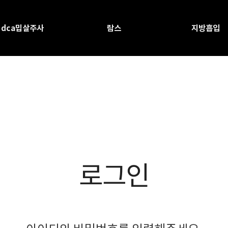
dca밉살주사
람스
지방흡입
로그인