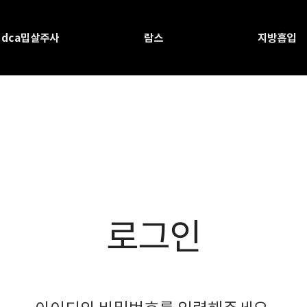
dca밉살주사
람스
지방흡입
로그인