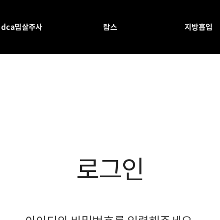
dca밉살주사
람스
지방흡입
로그인