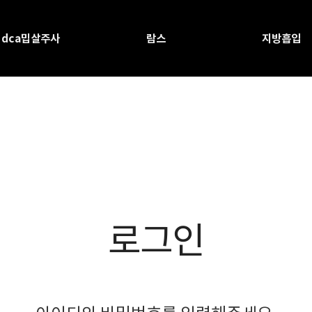
dca밉살주사
람스
지방흡입
로그인