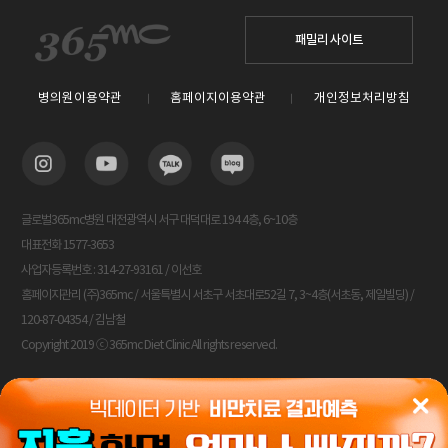
패밀리 사이트
병의원이용약관
홈페이지이용약관
개인정보처리방침
글로벌365mc병원 대전광역시 서구 대덕대로 194 4층, 6~10층
대표전화 1577-3653
사업자등록번호 : 314-27-93161 / 이선호
홈페이지관리 (주)365mc / 서울특별시 서초구 서초대로52길 7, 3~4층(서초동, 제일빌딩) /
120-87-04354 / 김남철
Copyright 2019 ⓒ 365mc Diet Clinic All rights reserved.