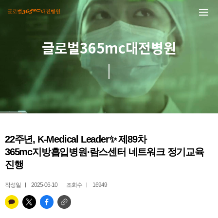
본문 바로가기
글로벌365mc대전병원
22주년, K-Medical Leader✨ 제89차
365mc지방흡입병원∙람스센터 네트워크 정기교육
진행
작성일
2025-06-10
조회수
16949