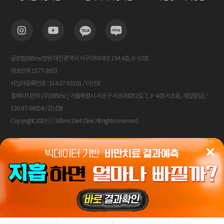
글로벌365mc병원 대전광역시 서구 대덕대로 194 4층, 6~10층
대표전화 1577-3653
사업자등록번호 : 314-27-93161 / 이선호
홈페이지관리 (주)365mc / 서울특별시 서초구 서초대로52길 7, 3~4층(서초동, 제일빌딩) /
120-87-04354 / 김남철
Copyright 2019 ⓒ 365mc Diet Clinic All rights reserved.