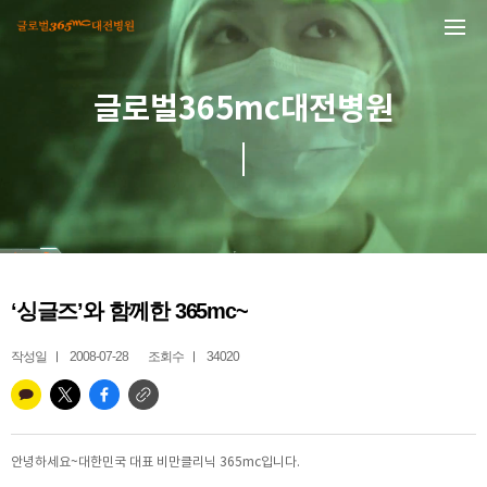
본문 바로가기
글로벌365mc대전병원
‘싱글즈’와 함께한 365mc~
작성일
2008-07-28
조회수
34020
안녕하세요~대한민국 대표 비만클리닉 365mc입니다.