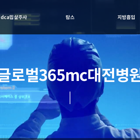
dca밉살주사
람스
지방흡입
글로벌365mc대전병