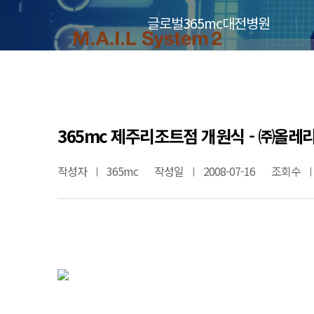
글로벌365mc대전병원
365mc 제주리조트점 개원식 - ㈜올레
작성자
365mc
작성일
2008-07-16
조회수