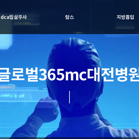
dca밉살주사
람스
지방흡입
글로벌365mc대전병