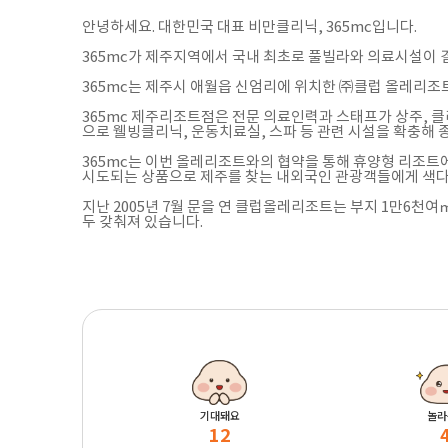
안녕하세요. 대한민국 대표 비만클리닉, 365mc입니다.
365mc가 제주지역에서 국내 최초로 풀빌라와 의료시설이 
365mc는 제주시 애월읍 신엄리에 위치한 ㈜클럽 올레리조
365mc 제주리조트점은 전문 의료인력과 스태프가 상주, 
으로 웰빙클리닉, 운동치료실, 스파 등 관련 시설을 확충해
365mc는 이번 올레리조트와의 협약을 통해 휴양형 리조
시도되는 상품으로 제주를 찾는 내외국인 관광객들에게 색다
지난 2005년 7월 문을 연 클럽올레리조트는 부지 1만6천여
두 갖춰져 있습니다.
기대돼요
놀라
12