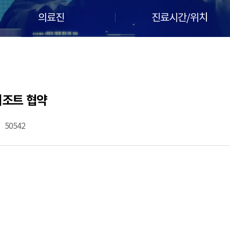
의료진
진료시간/위치
리조트 협약
50542